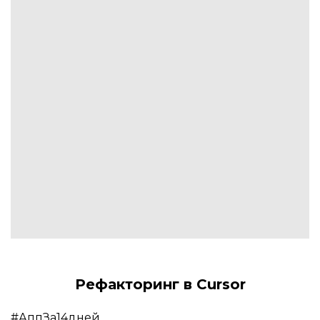
Рефакторинг в Cursor
#АппЗа14дней